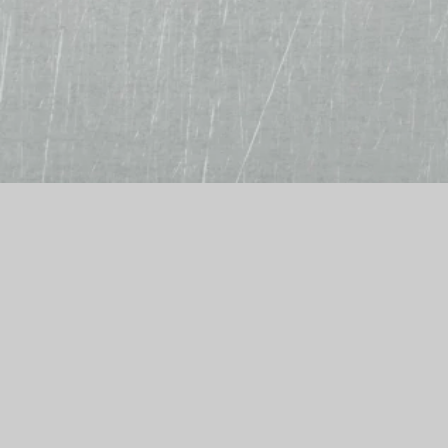
Alf´s Burger- und Pizzamanufaktur
Chemnitzer Str. 114
09212 Limbach-Oberfrohna
Telefon: 03722 98428
E-Mail: prima.pizza@gmx.de
Wir akzeptieren
Bar, EC-Karte, Kreditkarte