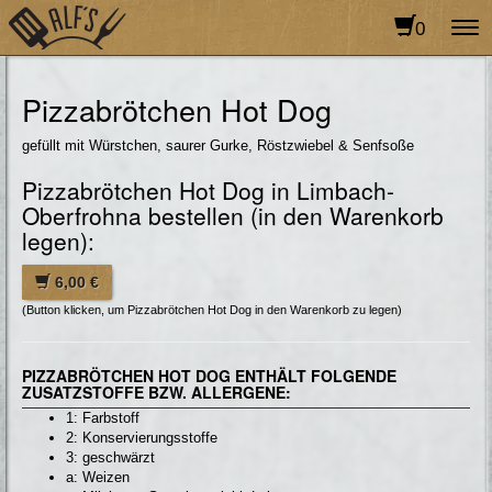
0
To
na
Pizzabrötchen Hot Dog
gefüllt mit Würstchen, saurer Gurke, Röstzwiebel & Senfsoße
Pizzabrötchen Hot Dog in Limbach-
Oberfrohna bestellen (in den Warenkorb
legen):
6,00 €
(Button klicken, um Pizzabrötchen Hot Dog in den Warenkorb zu legen)
PIZZABRÖTCHEN HOT DOG ENTHÄLT FOLGENDE
ZUSATZSTOFFE BZW. ALLERGENE:
1: Farbstoff
2: Konservierungsstoffe
3: geschwärzt
a: Weizen