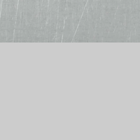
Alf´s Burger- und Pizzamanufaktur
Chemnitzer Str. 114
09212 Limbach-Oberfrohna
Telefon: 03722 98428
E-Mail: prima.pizza@gmx.de
Wir akzeptieren
Bar, EC-Karte, Kreditkarte
Bestellannahme