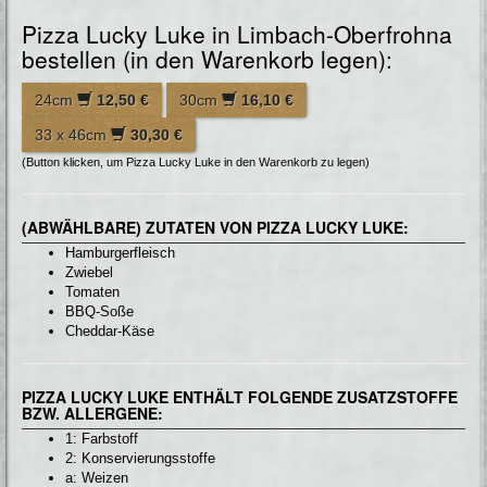
Pizza Lucky Luke in Limbach-Oberfrohna
bestellen (in den Warenkorb legen):
24cm
12,50 €
30cm
16,10 €
33 x 46cm
30,30 €
(Button klicken, um Pizza Lucky Luke in den Warenkorb zu legen)
(ABWÄHLBARE) ZUTATEN VON PIZZA LUCKY LUKE:
Hamburgerfleisch
Zwiebel
Tomaten
BBQ-Soße
Cheddar-Käse
PIZZA LUCKY LUKE ENTHÄLT FOLGENDE ZUSATZSTOFFE
BZW. ALLERGENE:
1: Farbstoff
2: Konservierungsstoffe
a: Weizen