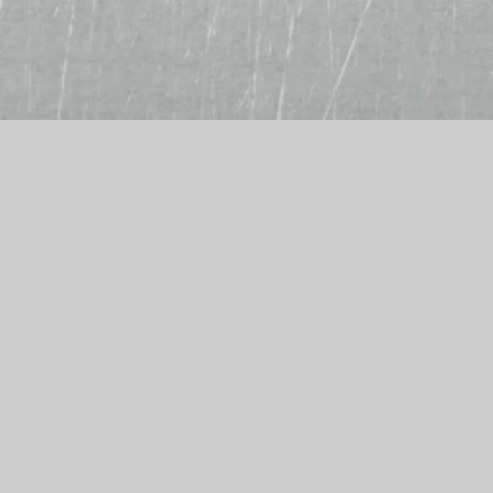
Alf´s Burger- und Pizzamanufaktur
Chemnitzer Str. 114
09212 Limbach-Oberfrohna
Telefon: 03722 98428
E-Mail: prima.pizza@gmx.de
Wir akzeptieren
Bar, EC-Karte, Kreditkarte
Bestellannahme
täglich 16:45 bis 20:45 Uhr