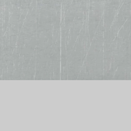
Wir akzeptieren
B
Bar, EC-Karte, Kreditkarte
tä
S