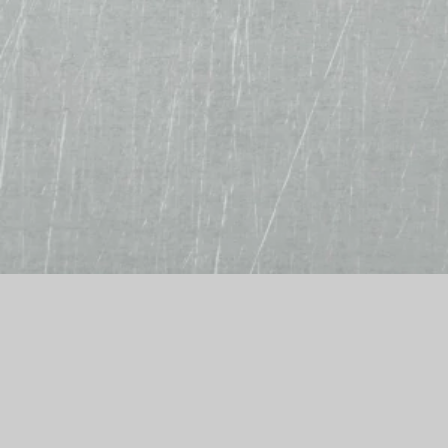
Alf´s Burger- und Pizzamanufaktur
Chemnitzer Str. 114
09212 Limbach-Oberfrohna
Telefon: 03722 98428
E-Mail: prima.pizza@gmx.de