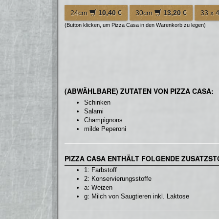
24cm
10,40 €
30cm
13,20 €
33 x
(Button klicken, um Pizza Casa in den Warenkorb zu legen)
(ABWÄHLBARE) ZUTATEN VON PIZZA CASA:
Schinken
Salami
Champignons
milde Peperoni
PIZZA CASA ENTHÄLT FOLGENDE ZUSATZST
1: Farbstoff
2: Konservierungsstoffe
a: Weizen
g: Milch von Saugtieren inkl. Laktose