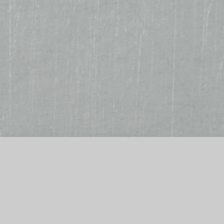
estellannahme
glich 16:45 bis 20:45 Uhr
peisekarte Download