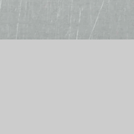
Alf´s Burger- und Pizzamanufaktur
Chemnitzer Str. 114
09212 Limbach-Oberfrohna
Telefon: 03722 98428
E-Mail: prima.pizza@gmx.de
Wir akzeptieren
Bar, EC-Karte, Kreditkarte
Bestellannahme
täglich 16:45 bis 20:45 Uhr