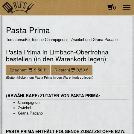
0
To
na
Pasta Prima
Tomatensoße, frische Champignons, Zwiebel und Grana Padano
Pasta Prima in Limbach-Oberfrohna
bestellen (in den Warenkorb legen):
Spaghetti
9,50 €
Rigatoni
9,50 €
(Button klicken, um Pasta Prima in den Warenkorb zu legen)
(ABWÄHLBARE) ZUTATEN VON PASTA PRIMA:
Champignon
Zwiebel
Grana Padano
PASTA PRIMA ENTHÄLT FOLGENDE ZUSATZSTOFFE BZW.