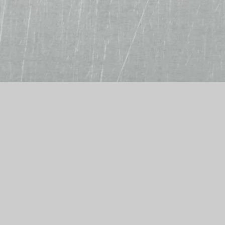
Alf´s Burger- und Pizzamanufaktur
Chemnitzer Str. 114
09212 Limbach-Oberfrohna
Telefon: 03722 98428
E-Mail: prima.pizza@gmx.de
Impressum
|
Datenschutz
|
Allergene