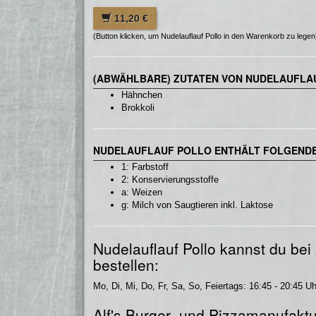
11,20 €
(Button klicken, um Nudelauflauf Pollo in den Warenkorb zu legen
(ABWÄHLBARE) ZUTATEN VON NUDELAUFLA
Hähnchen
Brokkoli
NUDELAUFLAUF POLLO ENTHÄLT FOLGENDE
1: Farbstoff
2: Konservierungsstoffe
a: Weizen
g: Milch von Saugtieren inkl. Laktose
Nudelauflauf Pollo kannst du bei
bestellen:
Mo, Di, Mi, Do, Fr, Sa, So, Feiertags: 16:45 - 20:45 Uh
Alf's Burger- und Pizzamanufaktur