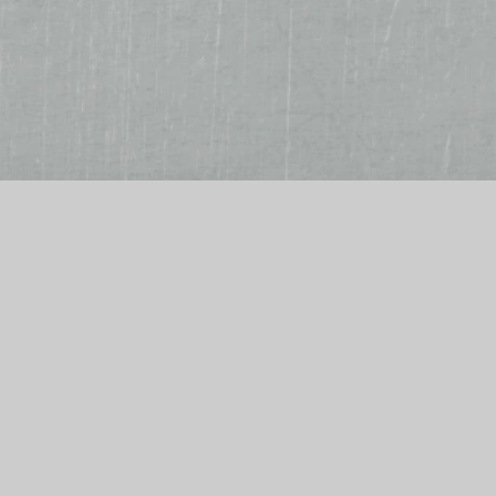
estellannahme
glich 16:45 bis 20:45 Uhr
peisekarte Download
peisekarte als PDF