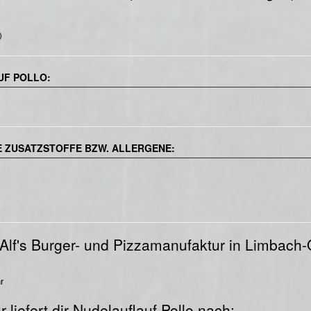
)
UF POLLO:
 ZUSATZSTOFFE BZW. ALLERGENE:
 Alf's Burger- und Pizzamanufaktur in Limbach
r
 liefert dir Nudelauflauf Pollo nach: