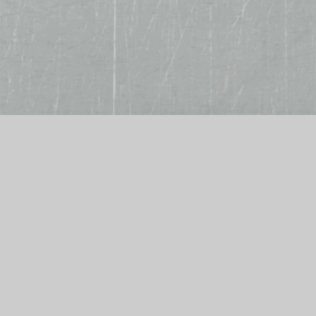
Wir akzeptieren
B
Bar, EC-Karte, Kreditkarte
tä
S
S