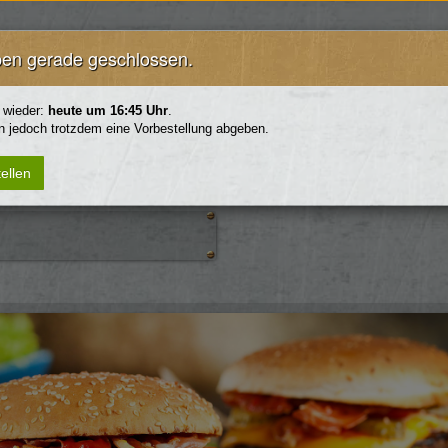
ben gerade geschlossen.
senburger
Kid's Corner
 wieder:
heute um 16:45 Uhr
.
rtes & Frittiertes
Dessert
n jedoch trotzdem eine Vorbestellung abgeben.
ellen
abrötchen
Getränke