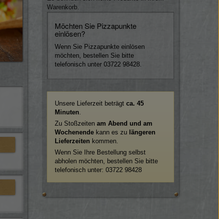
Warenkorb.
Möchten Sie Pizzapunkte
einlösen?
Wenn Sie Pizzapunkte einlösen
möchten, bestellen Sie bitte
telefonisch unter 03722 98428.
Unsere Lieferzeit beträgt
ca. 45
Minuten
.
Zu Stoßzeiten
am Abend und am
Wochenende
kann es zu
längeren
Lieferzeiten
kommen.
Wenn Sie Ihre Bestellung selbst
abholen möchten, bestellen Sie bitte
telefonisch unter:
03722 98428