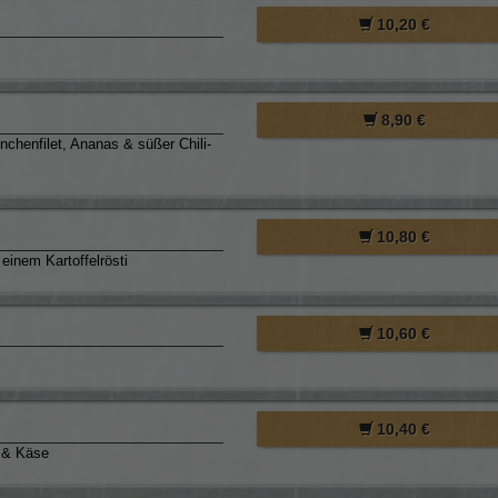
10,20 €
8,90 €
nchenfilet, Ananas & süßer Chili-
10,80 €
einem Kartoffelrösti
10,60 €
10,40 €
e & Käse