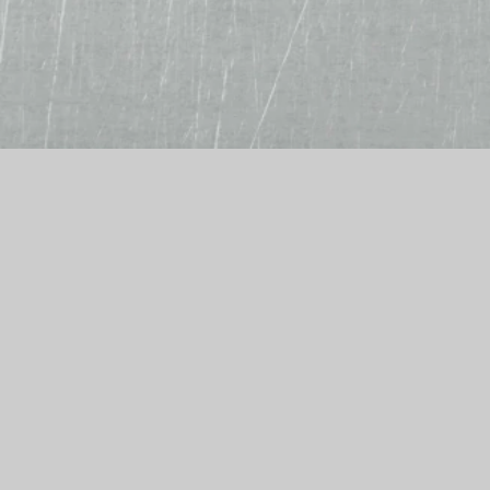
Alf´s Burger- und Pizzamanufaktur
Chemnitzer Str. 114
09212 Limbach-Oberfrohna
Telefon: 03722 98428
E-Mail: prima.pizza@gmx.de
Wir akzeptieren
Bar, EC-Karte, Kreditkarte
Bestellannahme