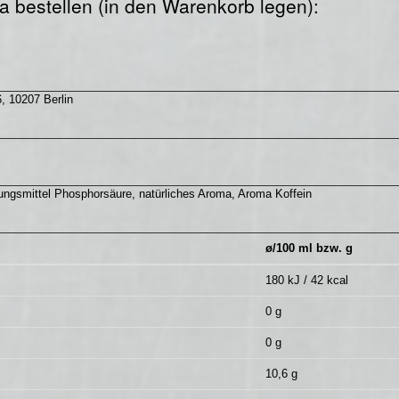
 bestellen (in den Warenkorb legen):
, 10207 Berlin
ungsmittel Phosphorsäure, natürliches Aroma, Aroma Koffein
ø/100 ml bzw. g
180 kJ / 42 kcal
0 g
0 g
10,6 g