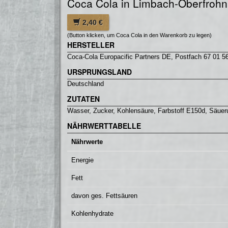
Coca Cola in Limbach-Oberfrohna
2,40 €
(Button klicken, um Coca Cola in den Warenkorb zu legen)
HERSTELLER
Coca-Cola Europacific Partners DE, Postfach 67 01 56
URSPRUNGSLAND
Deutschland
ZUTATEN
Wasser, Zucker, Kohlensäure, Farbstoff E150d, Säuer
NÄHRWERTTABELLE
Nährwerte
Energie
Fett
davon ges. Fettsäuren
Kohlenhydrate