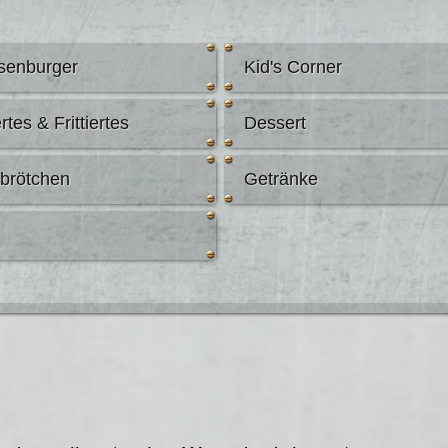
senburger
Kid's Corner
rtes & Frittiertes
Dessert
abrötchen
Getränke