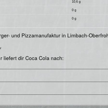
10,6 g
0 g
0 g
urger- und Pizzamanufaktur in Limbach-Oberfro
r
 liefert dir Coca Cola nach: